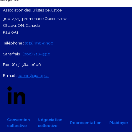
Association des juristes de justice
Footer Contact Card
300-2725, promenade Queensview
Ottawa
,
ON
,
Canada
K2B 0A1
Téléphone :
(613) 798-9900
Sans frais :
(866) 218-3310
Fax :
(613) 564-0606
E-mail :
admin@ajc-ajj.ca
Social Links
Linkedin Logo
Facebook
X
Footer navigation
Convention
Négociation
Représentation
Plaidoyer
collective
collective