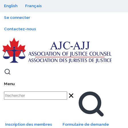
Language switcher (Content)
enu principal
English
Français
Menu du compte de l'utilisateur
Se connecter
Sub navigation
Contactez-nous
AJC-AJJ
Mobile search toggle
Mobile menu toggle
Menu
Site Search
Rechercher
Rechercher
Header Buttons
Inscription des membres
Formulaire de demande