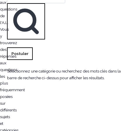
aux
questions
de
l'AJJ.
Vous
y
trouverez
des
Postuler
réponses
aux
questions
Sélectionnez une catégorie ou recherchez des mots clés dans la
les
barre de recherche ci-dessus pour afficher les résultats.
plus
fréquemment
posées
sur
différents
sujets
et
catégories.