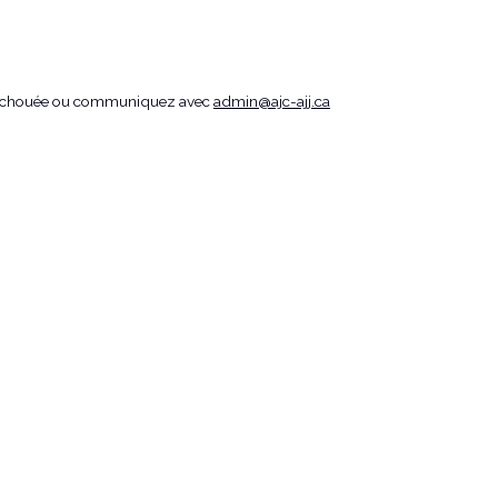
ion échouée ou communiquez avec
admin@ajc-ajj.ca