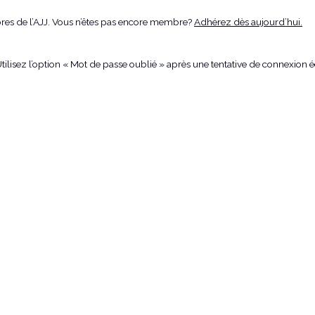
bres de l’AJJ. Vous n’êtes pas encore membre?
Adhérez dès aujourd’hui.
 Utilisez l’option « Mot de passe oublié » après une tentative de connex