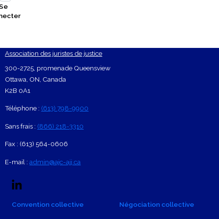
Se
necter
Association des juristes de justice
Footer Contact Card
300-2725, promenade Queensview
Ottawa
,
ON
,
Canada
K2B 0A1
Téléphone :
(613) 798-9900
Sans frais :
(866) 218-3310
Fax :
(613) 564-0606
E-mail :
admin@ajc-ajj.ca
Social Links
Linkedin Logo
Facebook
X
Footer navigation
Convention collective
Négociation collective