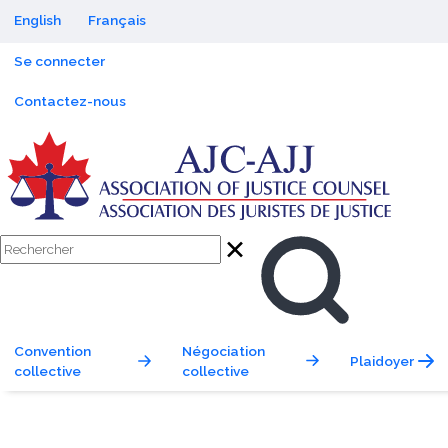
Language switcher (Content)
enu principal
English
Français
Menu du compte de l'utilisateur
Se connecter
Sub navigation
Contactez-nous
AJC-AJJ
Site Search
Rechercher
Rechercher
Navigation principale
Convention
Négociation
Plaidoyer
collective
collective